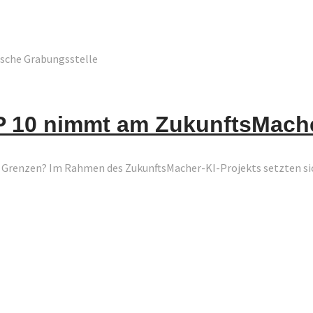
ische Grabungsstelle
WP 10 nimmt am ZukunftsMache
hre Grenzen? Im Rahmen des ZukunftsMacher-KI-Projekts setzten si