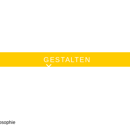
GESTALTEN
n
losophie